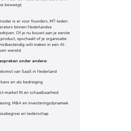
oe beweegt.
Insider is er voor founders, MT-leden
erators binnen Nederlandse
edrijven. Of je nu bouwt aan je eerste
product, opschaalt of je organisatie
mstbestendig wilt maken in een AI-
ven wereld.
espreken onder andere:
ekomst van SaaS in Nederland
s kans en als bedreiging
ct-market fit en schaalbaarheid
aising, M&A en investeringsdynamiek
isatiegroei en leiderschap