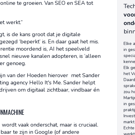
f online te groeien. Van SEO en SEA tot
Tech
voo
t werkt.”
ond
binn
, is de kans groot dat je digitale
gezegd ‘beperkt’ is. En daar gaat het mis.
Elke 
rrentie moordend is, AI het speelveld
in ge
nel nieuwe kanalen adopteren, is ‘alleen
speci
kenne
eer genoeg.
Elk ge
het Vo
tijn van der Hoeden hierover met Sander
Daard
ting agency Hello It's Me. Sander helpt
sprake
rijven om digitaal zichtbaar, vindbaar én
zou h
Marti
in ge
prakti
JNMACHINE
Invest
markt
wordt vaak onderschat, maar is cruciaal.
Echte
baar te zijn in Google (of andere
werkt