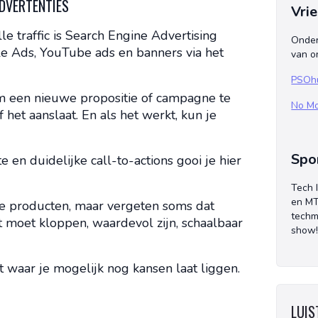
ADVERTENTIES
Vri
le traffic is Search Engine Advertising
Onder
e Ads, YouTube ads en banners via het
van o
PSOh
m een nieuwe propositie of campagne te
No Mo
 het aanslaat. En als het werkt, kun je
Spo
 en duidelijke call-to-actions gooi je hier
Tech 
en MT
 producten, maar vergeten soms dat
techm
t moet kloppen, waardevol zijn, schaalbaar
show
t waar je mogelijk nog kansen laat liggen.
LUIST