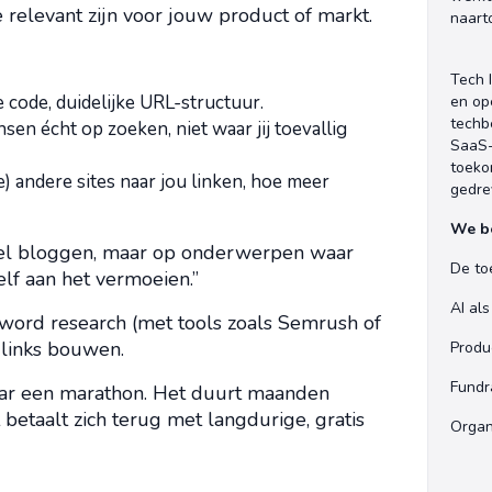
relevant zijn voor jouw product of markt.
naart
Tech 
e code, duidelijke URL-structuur.
en op
techb
sen écht op zoeken, niet waar jij toevallig
SaaS-
toeko
e) andere sites naar jou linken, hoe meer
gedre
We b
wel bloggen, maar op onderwerpen waar
De to
lf aan het vermoeien.”
AI al
keyword research (met tools zoals Semrush of
 links bouwen.
Produ
Fundr
maar een marathon. Het duurt maanden
t betaalt zich terug met langdurige, gratis
Organ