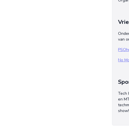
Organ
Vri
Onder
van o
PSOh
No Mo
Spo
Tech 
en MT
techm
show