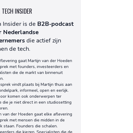
 TECH INSIDER
 Insider is de
B2B-podcast
r Nederlandse
ernemers
die actief zijn
en de tech.
aflevering gaat Martijn van der Hoeden
sprek met founders, investeerders en
alisten die de markt van binnenuit
n.
sprek vindt plaats bij Martijn thuis aan
ndelpark, informeel, open en eerlijk.
oor komen ook onderwerpen ter
 die je niet direct in een studiosetting
oren.
jn van der Hoeden gaat elke aflevering
sprek met mensen die midden in de
jk staan. Founders die schalen.
eerders die kiezen. Specialisten die de