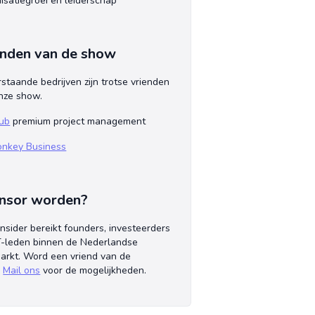
isatiegroei en leiderschap
enden van de show
staande bedrijven zijn trotse vrienden
nze show.
ub
premium project management
nkey Business
nsor worden?
Insider bereikt founders, investeerders
-leden binnen de Nederlandse
arkt. Word een vriend van de
!
Mail ons
voor de mogelijkheden.