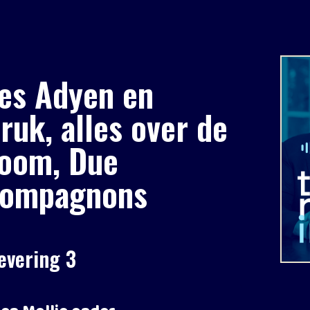
tes Adyen en
ruk, alles over de
Room, Due
 compagnons
evering 3