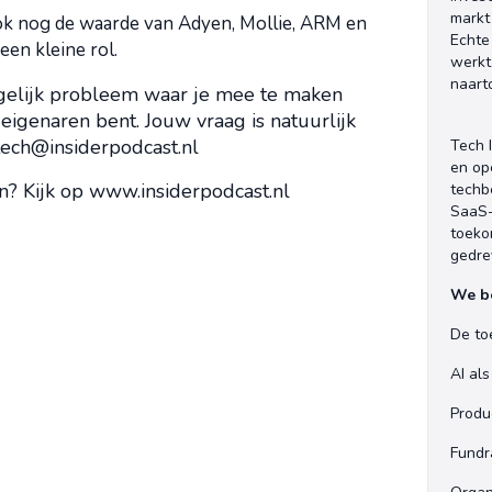
markt
ok nog de waarde van Adyen, Mollie, ARM en
Echte
een kleine rol.
werkt
naart
ogelijk probleem waar je mee te maken
eigenaren bent. Jouw vraag is natuurlijk
tech@insiderpodcast.nl
Tech 
en op
n? Kijk op www.insiderpodcast.nl
techb
SaaS-
toeko
gedre
We b
De to
AI al
Produ
Fundr