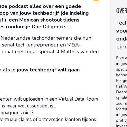
eze podcast alles over een goede
OVER
op van jouw techbedrijf (de indeling
jf!), een Mexican shootout tijdens
Tech
es rondom je Due Diligence.
voo
r Nederlandse techondernemers die hun
ond
t, serial tech-entrepreneur en M&A-
binn
 praat met legal specialist Matthijs van den
Elke 
in ge
 als je jouw techbedrijf wilt gaan
speci
kenne
Elk ge
het Vo
Daard
sprake
enten wilt uploaden in een Virtual Data Room
zou h
is maar wel essentieel is...
Marti
compagnons niet?
in ge
eventuele claims of ontevreden klanten tijdens
prakti
Invest