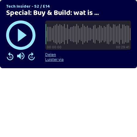
Tech Insider - S2 / E14
Special: Buy & Build: wat is het en hoe werkt het?
00:00:00
00:29:41
Delen
Luister via